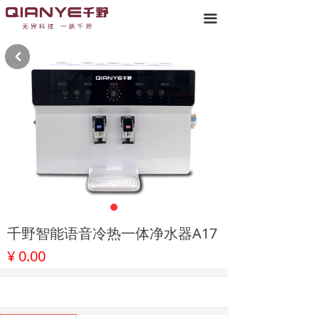
끀
낒
千野智能语音冷热一体净水器A17
¥
0.00