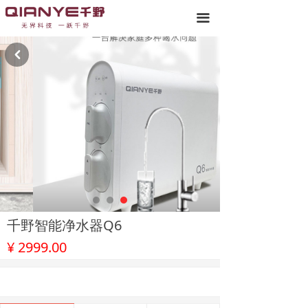
끀
낒
千野智能净水器Q6
¥
2999.00